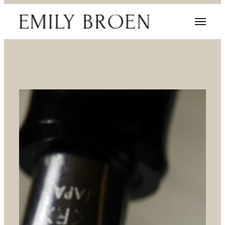
myhouseoffurniture.com
link slot gacor
link slot gacor
link slot gacor
situs togel
link gacor
situs togel
slot online
slot gacor
situs togel
slot gacor
toto togel
jacktoto
toto togel
toto togel
situs slot
situs slot
jacktoto
jacktoto
situs slot
slot resmi
situs slot
jacktoto
link slot