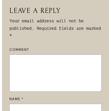
LEAVE A REPLY
Your email address will not be
published.
Required fields are marked
*
COMMENT
NAME
*