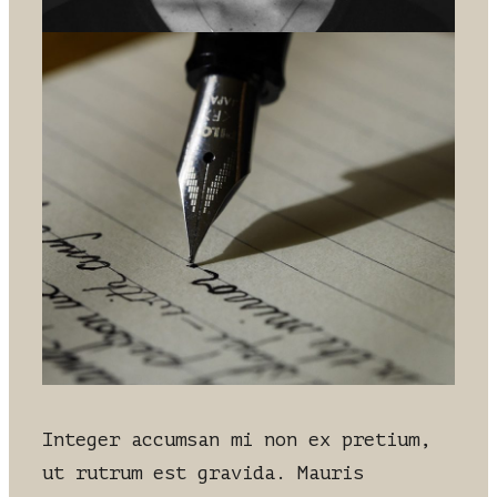
Integer accumsan mi non ex pretium,
ut rutrum est gravida. Mauris